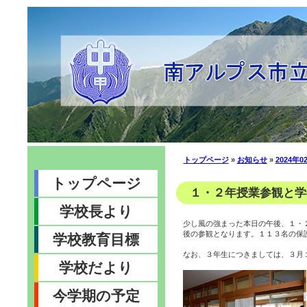
トップページ
»
お知らせ
»
2024年0
トップページ
１・２年授業参観と学年部
学校長より
少し風の強まった本日の午後、１・
後の参観となります。１１３名の保
学校教育目標
なお、３年生につきましては、３月
学校だより
今学期の予定