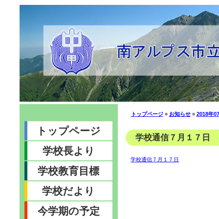
トップページ
»
お知らせ
»
2018年0
トップページ
学校通信７月１７日 (2
学校長より
学校通信７月１７日
学校教育目標
学校だより
今学期の予定