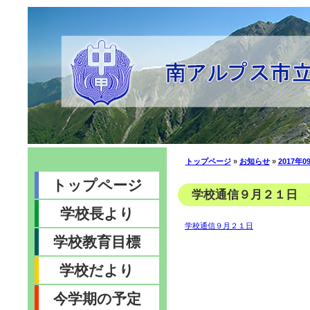
トップページ
»
お知らせ
»
2017年0
トップページ
学校通信９月２１日 (2
学校長より
学校通信９月２１日
学校教育目標
学校だより
今学期の予定