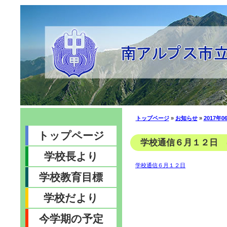
トップページ
»
お知らせ
»
2017年0
トップページ
学校通信６月１２日 (2
学校長より
学校通信６月１２日
学校教育目標
学校だより
今学期の予定