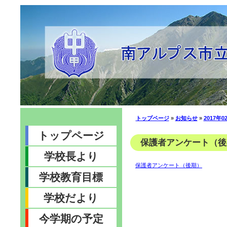
トップページ
»
お知らせ
»
2017年0
トップページ
保護者アンケート（後期）
学校長より
保護者アンケート（後期）
学校教育目標
学校だより
今学期の予定